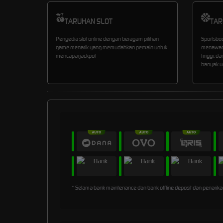
TARUHAN SLOT
TAR
Penyedia slot online dengan beragam pilihan
Sportsboo
game menarik yang memudahkan pemain untuk
menawark
mencapai jackpot
tinggi, d
banyak u
* Selama bank maintenance dan bank offline deposit dan penarikan