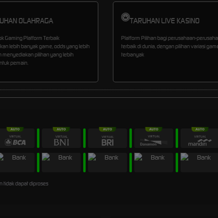
UHAN OLAHRAGA
TARUHAN LIVE KASINO
k Gaming Platform Terbaik
Platform Pilihan bagi perusahaan-perusah
an lebih banyak game, odds yang lebih
terbaik di dunia, dengan pilihan variasi gam
an menyediakan pilihan yang lebih
terbanyak
ntuk pemain.
 tidak dapat diproses