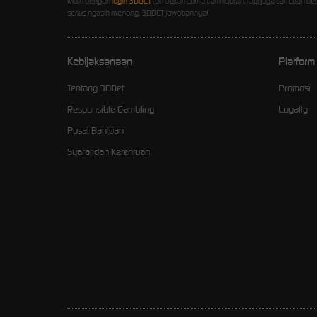
Main dengan
login 3DBET
tuh bukan cuma cari hiburan, tapi juga cari cuan d
serius ngasih menang, 3DBET jawabannya!
Kebijaksanaan
Platform
Tentang 3DBet
Promosi
Responsible Gambling
Loyalty
Pusat Bantuan
Syarat dan Ketentuan