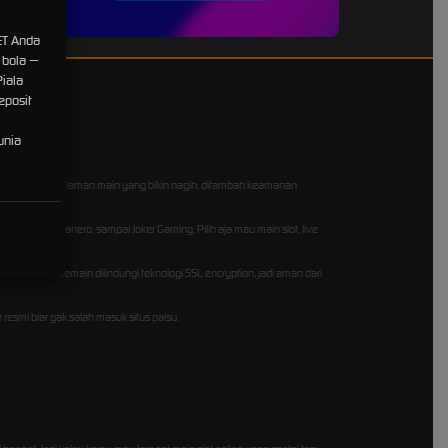
ET Anda
 bola —
Piala
eposit
unia
 juga soal pengalaman main yang bikin nagih, ditambah keamanan
 PG Soft, Habanero, sampai Joker Gaming. Pilih aja mau main slot, live
ja. Semua data pemain dilindungi teknologi SSL encryption, jadi aman dari
 resmi biar gak salah masuk situs palsu.