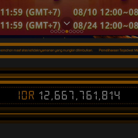
 maaf atas ketidaknyamanan yang mungkin ditimbulkan.
Pemeliharaan Terjadwal: MarbleX pada
IDR
12,667,761,814