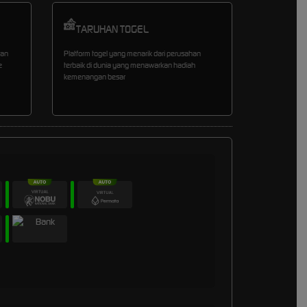
TARUHAN TOGEL
aan
Platform togel yang menarik dari perusahan
e
terbaik di dunia yang menawarkan hadiah
kemenangan besar